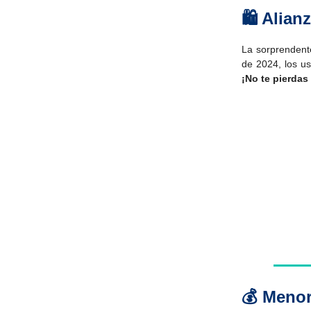
🛍 Alian
La sorprendent
de 2024, los u
¡No te pierda
💰 Menor