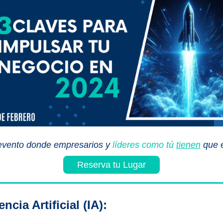
evento donde empresarios y
líderes como tú
tienen
que 
Reserva tu Lugar
ncia Artificial (IA):