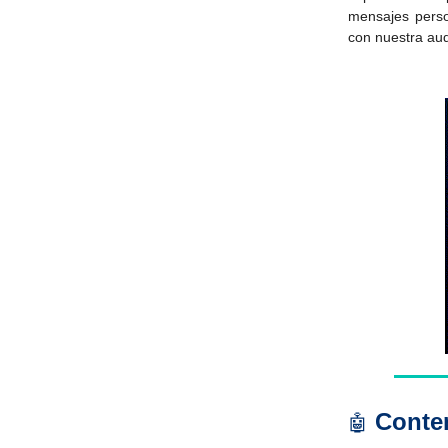
mensajes pers
con nuestra aud
Conten
🤖