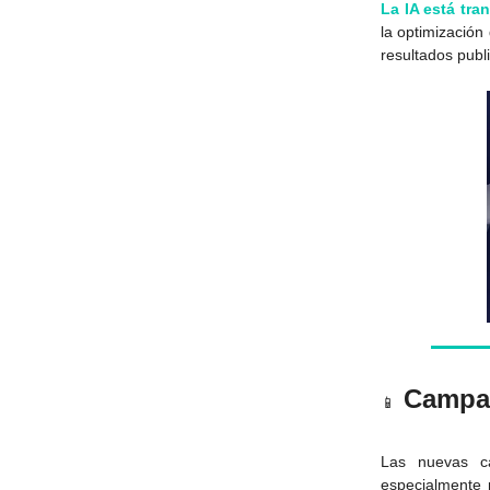
La IA está tra
la optimización
resultados publi
Campañ
📱
Las nuevas c
especialmente 