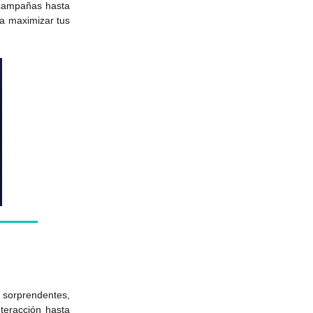
 campañas hasta
ra maximizar tus
orprendentes,
teracción hasta