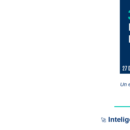
Un 
Intelige
🚀