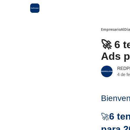
EmpresarioAlDía
🚀 6 
Ads p
REDP
4 de f
Bienven
6 te
🚀
para 2