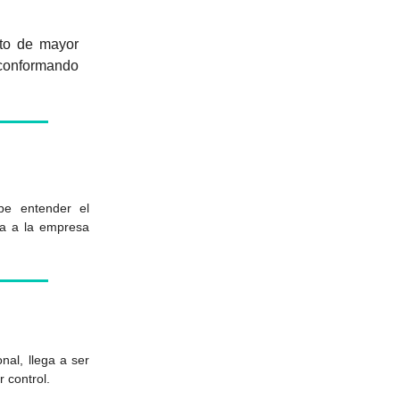
nto de mayor
 conformando
be entender el
ra a la empresa
al, llega a ser
 control.