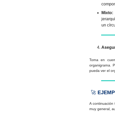
compon
Mixto
jerarqu
un círc
Asegur
Toma en cuent
organigrama. P
pueda ver el or
🚀
EJEMP
A continuación
muy general, au