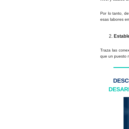
Por lo tanto, de
esas labores e
Establ
Traza las conex
que un puesto n
DESC
DESAR