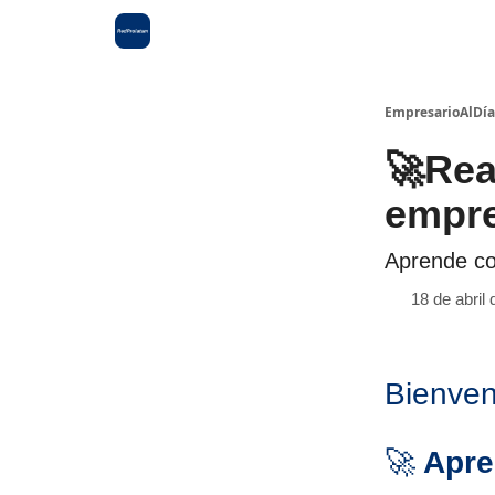
EmpresarioAlDía
🚀Rea
empr
Aprende co
18 de abril
Bienve
🚀
Apren