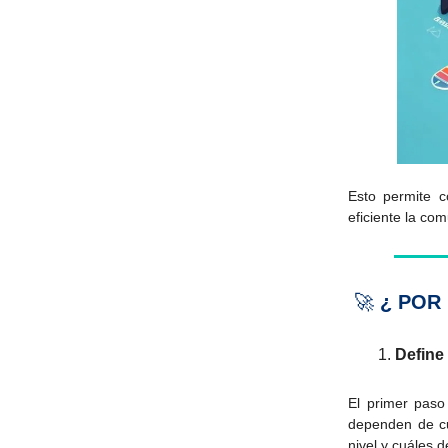
Esto permite c
eficiente la co
🚀
¿ POR
Define
El primer paso
dependen de cu
nivel y cuáles 