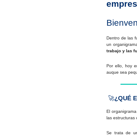
empre
Bienve
Dentro de las 
un organigram
trabajo y las 
Por ello, hoy 
auque sea peque
🚀
¿QUÉ 
El organigrama
las estructuras
Se trata de u