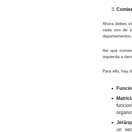
Comien
Ahora debes el
cada uno de la
departamentos.
Así que comien
izquierda a der
Para ello, hay 
Funcio
Matrici
funcio
organiz
Jerárq
un sec