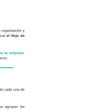
 organización y
sual
el flujo de
ra tu empresa
,
erno.
 de cada una de
se agrupan los