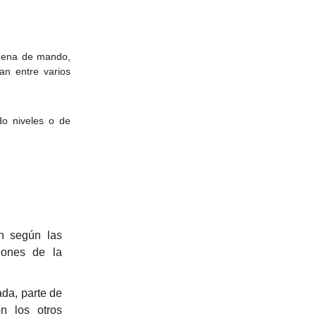
adena de mando,
an entre varios
do niveles o de
en según las
siones de la
ada, parte de
n los otros