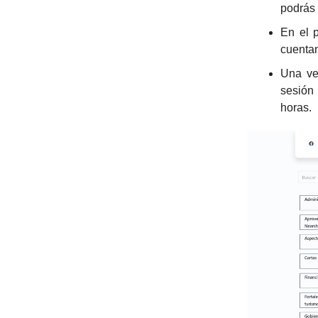
podrás 
En el p
cuentan
Una vez
sesión 
horas.