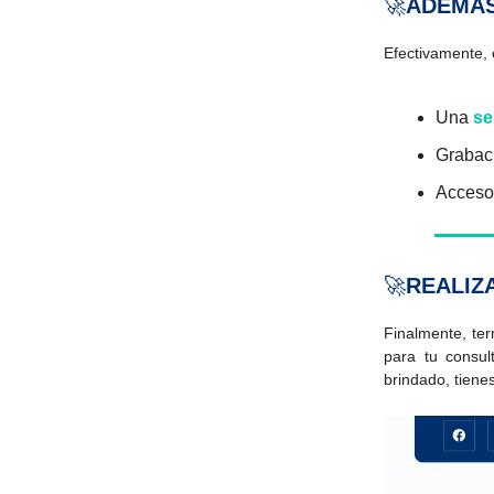
🚀
ADEMÁS
Efectivamente,
Una
se
Grabaci
Acceso
🚀
REALIZ
Finalmente, ter
para tu consul
brindado, tiene