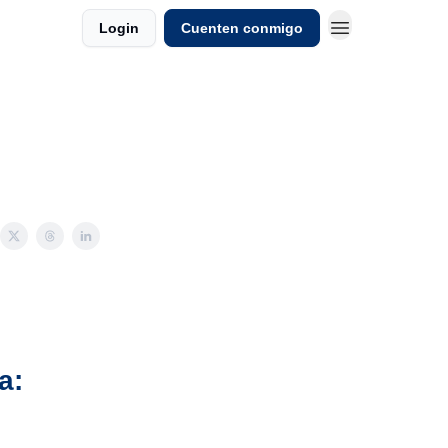
Login
Cuenten conmigo
a: