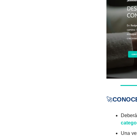
🚀
CONOCE
Deberás
categor
Una vez